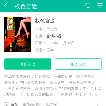
权色官途
权色官途
作者：
严七官
分类：
言情小说
日期：
2019年11月05日
状态：
完本
开始阅读
加入书架
官场中步步权谋，处处玄机。一句对话里可藏刀光剑影，
政策变动中暗蕴兴衰起落。官场之中，没有永远的敌人，
只有永远的对手。必须谋求“双活”的共同发展，才不至于出
现杀敌一千，自伤八百的惨剧。只有到迫不得已的时刻，
才会去破釜沉舟，谋求一胜！无名小卒林安然从基层做
最新
第759章 尾声（大结局）
起，一步步成为封疆大吏，他青云直上的背后隐藏着怎样