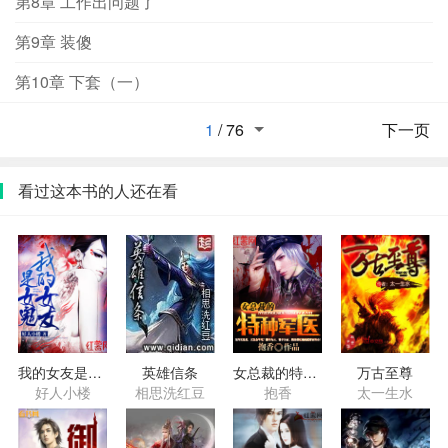
第8章 工作出问题了
第9章 装傻
第10章 下套（一）
1
/
76
下一页
看过这本书的人还在看
我的女友是女鬼
英雄信条
女总裁的特种军医
万古至尊
好人小楼
相思洗红豆
抱香
太一生水