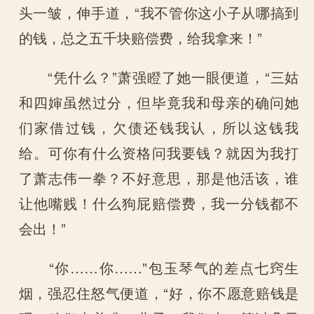
头一皱，伸手道，“我不管你这小子从哪搞到
的钱，总之五千块赔偿费，给我拿来！”
“凭什么？”萧强瞪了她一眼便道，“三姑
和四婶虽然过分，但毕竟我和母亲的确问她
们家借过钱，欠债还钱我认，所以这钱我
给。可你有什么资格问我要钱？就因为我打
了萧志伟一拳？不好意思，那是他活该，谁
让他嘴贱！什么狗屁赔偿费，我一分钱都不
会出！”
“你……你……”包玉琴气的差点七窍生
烟，强忍住怒气便道，“好，你不愿意赔钱是