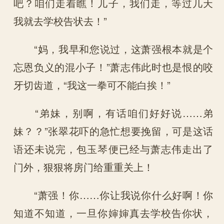
吧？咱们走着瞧！儿子，我们走，等过几天
我就去学校告状去！”
“妈，我早和您说过，这萧强根本就是个
忘恩负义的混小子！”萧志伟此时也是恨的咬
牙切齿道，“我这一拳可不能白挨！”
“弟妹，别啊，有话咱们好好说……弟
妹？？”张翠花吓的急忙想要挽留，可是这话
语还未说完，包玉琴便已经与萧志伟走出了
门外，狠狠将房门给重重关上！
“萧强！你……你让我说你什么好啊！你
知道不知道，一旦你婶婶真去学校告你状，