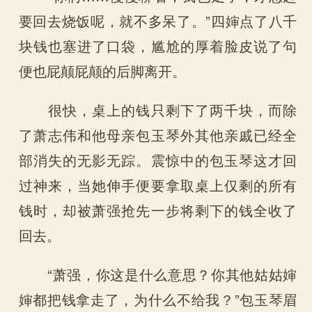
要回去烧饭呢，就不多呆了。”四婶点了八千
块钱也塞进了口袋，尴尬的厚着脸皮说了句
便也屁颠屁颠的后脚离开。
很快，桌上的钱只剩下了两千块，而除
了萧志伟和他母亲包玉琴外其他亲戚已经全
部消失的无影无踪。震惊中的包玉琴这才回
过神来，当她伸手便要拿取桌上仅剩的所有
钱时，却被萧强抢先一步将剩下的钱全收了
回去。
“萧强，你这是什么意思？你其他姑姑婶
婶都把钱拿走了，为什么不给我？”包玉琴眉