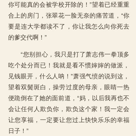
你可能真的会被学校开除的！”望着已经重重
合上的房门，张翠花一脸无奈的痛苦道，“你
要是连大学都读不了，你让我怎么向你死去
的爹交代啊！”
“您别担心，我只是打了萧志伟一拳顶多
吃个处分而已！我就是看不惯婶婶的做派，
见钱眼开，什么人呐！”萧强气愤的说到这，
望着双鬓斑白，操劳过度的母亲，眼睛一热
便跪倒在了她的面前道，“妈，以后我再也不
会让任何人欺负你，欺负这个家！我一定会
让您享福，一定要让您过上快快乐乐的幸福
日子！”