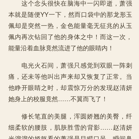
这个念头很快在脑海中一闪即逝，萧强
本就是随便YY一下，然而口袋中的那龙形玉
佩却是突然一热，金色能量毫无征兆的从玉
佩内再次钻回了他的身体之中！而这一次，
能量沿着血脉竟然流进了他的眼睛内！
电光火石间，萧强只感觉到双眼一阵刺
痛，还未等他叫出声来却又恢复了正常。当
他睁开眼睛之时，却震惊万分的发现赵清妍
她身上的校服竟然……不翼而飞了！
修长笔直的美腿，浑圆娇翘的美臀，纤
细柔软的腰肢，肌肤胜雪的背影……赵清妍
光溜溜的娇躯看的萧强是目瞪口呆，瞬间鼻