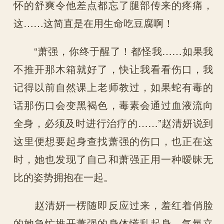
怀的舒爽令他差点都忘了腿部传来的疼痛，
这……这简直是在用生命吃豆腐啊！
“萧强，你终于醒了！都怪我……如果我
不推开那木箱就好了，快让我看看伤口，我
记得以前自然课上老师教过，如果蛇有毒的
话那伤口会变黑褐色，毒素会通过血液流向
全身，必须及时进行治疗的……”赵清妍说到
这里便想要起身查找萧强的伤口，也正在这
时，她也发现了自己和萧强正用一种暧昧无
比的姿势拥抱在一起。
赵清妍一楞随即反应过来，羞红着俏脸
的她急忙推开萧强的身体慌乱起身，气氛立