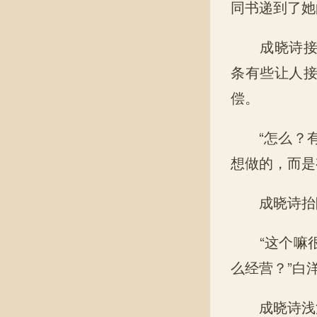
同书递到了她
成晓诗接过
条有些让人
偿。
“怎么？有
想做的，而是
成晓诗抬眼
“这个嘛很
么经营？”白
成晓诗浅浅