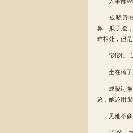
人事部经理
成晓诗看着
鼻，瓜子脸
难相处，但是
“谢谢。”
坐在椅子上
成晓诗被问
总，她还用跟
见她不像是
“是的。”