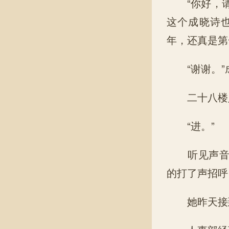
“你好，请
这个成晓诗
年，还真是第
“谢谢。”
二十八楼人
“进。”
听见声音，
的打了声招呼
她昨天接到