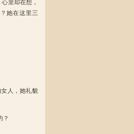
，心里却在想，
念？她在这里三
女人，她礼貌
的？