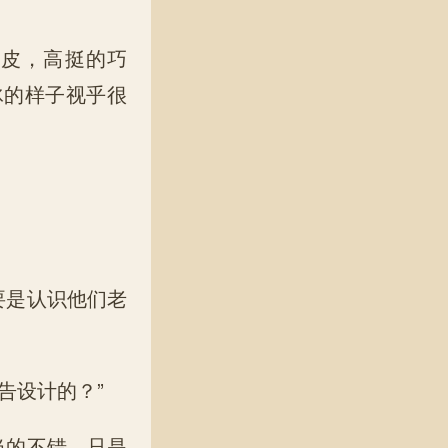
皮，高挺的巧
冰的样子视乎很
。
要是认识他们老
告设计的？”
当的不错，只是