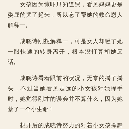
女孩因为惊吓只知道哭，看见妈妈更是
委屈的哭了起来，所以忘了帮她的救命恩人
解释一。
成晓诗刚想解释一，可是女人却瞪了她
一眼快速的转身离开，根本没打算和她废
话。
成晓诗看着眼前的状况，无奈的摇了摇
头，不过当她看见走远的小女孩对她挥手
时，她觉得刚才的误会并不算什么，因为她
救了一个小生命！
想开后的成晓诗努力的对着小女孩挥舞