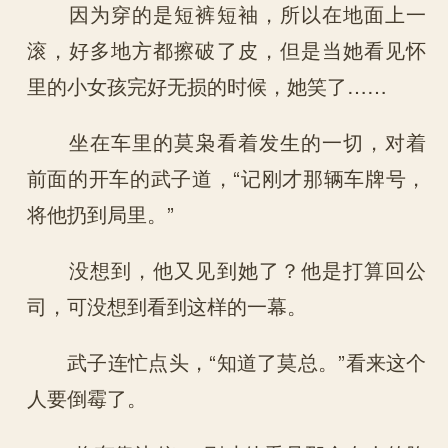
因为穿的是短裤短袖，所以在地面上一
滚，好多地方都擦破了皮，但是当她看见怀
里的小女孩完好无损的时候，她笑了……
坐在车里的莫枭看着发生的一切，对着
前面的开车的武子道，“记刚才那辆车牌号，
将他扔到局里。”
没想到，他又见到她了？他是打算回公
司，可没想到看到这样的一幕。
武子连忙点头，“知道了莫总。”看来这个
人要倒霉了。