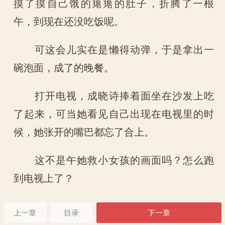
摸了摸自己饿的瘪瘪的肚子，折腾了一根
午，到现在还没吃饭呢。
可这会儿实在是懒得动弹，于是拿出一
碗泡面，成了的晚餐。
打开电视，成晓诗捧着面坐在沙发上吃
了起来，可当她看见自己出现在电视里的时
候，她张开的嘴巴都忘了合上。
这不是午她救小女孩的画面吗？怎么跑
到电视上了？
上一章
目录
下一章