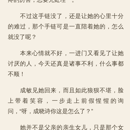
不过这手链没了，还是让她的心里十分
的难过，那个手链可是一直陪着她的，怎么
就没了呢？
本来心情就不好，一进门又看见了让她
讨厌的人，今天还真是诸事不利，什么事都
不顺！
成敏见她回来，而且如此狼狈不堪，脸
上带着笑容，一步走上前假惺惺的询
问，“呀，成晓诗你这是怎么了？”
她并不是父亲的亲生女儿，只是那个女