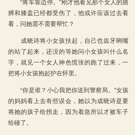
“将车靠边停。”刚才他看见那个女人的胳
膊和膝盖已经都受伤了，他或许应该过去看
看，问她需不需要帮忙？
成晓诗将小女孩扶起，自己也齿牙咧嘴
的站了起来，还没的等她问小女孩叫什么名
字，就见一个女人神色慌张的跑了过来，一
把将小女孩抱起护在怀里。
“你是谁？小心我把你送到警察局。”女孩
的妈妈看上去有些误会，她以为成晓诗是要
将她的孩子给拐走，因为着急所以才被车子
给碰了。