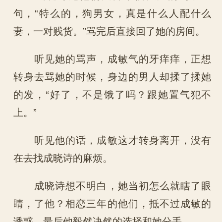
句，“特么的，狗男女，真是什么人配什么
妻，一对贱货。”骂完后直接回了她的房间。
听见她的骂声，成敏气的牙痒痒，正想
转身去骂她的时候，身边的男人却揉了揉她
的发，“好了，不是饿了吗？跟她置气犯不
上。”
听见他的话，成敏这才转身离开，没有
在去找成晓诗的麻烦。
成晓诗想不明白，她当初怎么就瞎了眼
睛，了他？相恋三年的他们，抵不过成敏的
诱惑，最后他毅然决然的选择和她分手。