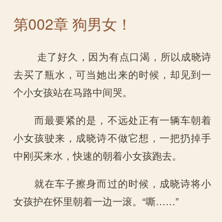
第002章 狗男女！
走了好久，因为有点口渴，所以成晓诗
去买了瓶水，可当她出来的时候，却见到一
个小女孩站在马路中间哭。
而最要紧的是，不远处正有一辆车朝着
小女孩驶来，成晓诗不做它想，一把扔掉手
中刚买来水，快速的朝着小女孩跑去。
就在车子擦身而过的时候，成晓诗将小
女孩护在怀里朝着一边一滚。“嘶……”