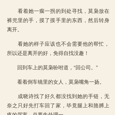
看着她一瘸一拐的到处寻找，莫枭放在
裤兜里的手，摸了摸手里的东西，然后转身
离开。
看她的样子应该也不会需要他的帮忙，
所以还是离开的好，免得自找没趣！
回到车上的莫枭吩咐道，“回公司。”
看着倒车镜里的女人，莫枭嘴角一扬。
成晓诗找了好久都没找到她的手链，无
奈之只好先打车回了家，毕竟腿上和胳膊上
疼的厉害，总要先处理一。